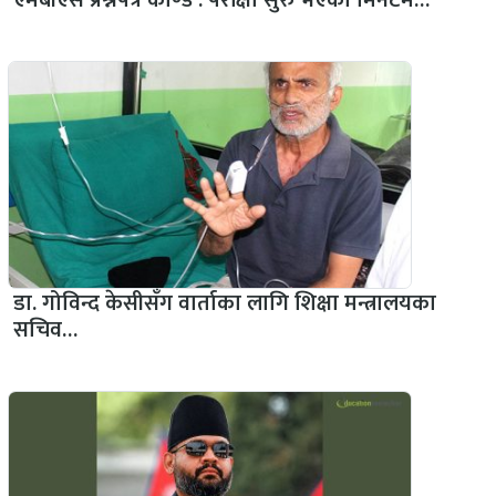
एमबीएस प्रश्नपत्र काण्ड : परीक्षा सुरु भएको मिनेटमै…
डा. गोविन्द केसीसँग वार्ताका लागि शिक्षा मन्त्रालयका
सचिव…