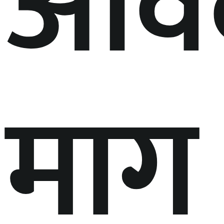
आवे
माग