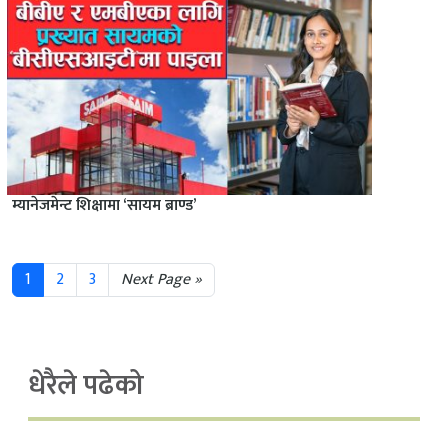
म्यानेजमेन्ट शिक्षामा ‘सायम ब्राण्ड’
1
2
3
Next Page »
धेरैले पढेको