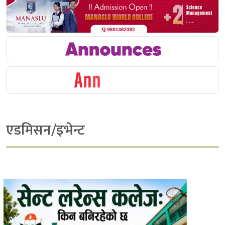
एडमिसन/इभेन्ट