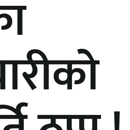
का
चारीको