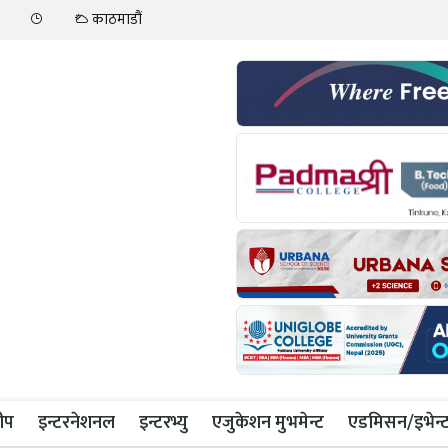
काठमाडौं
ीप
इन्टरनेशनल
इन्टरभ्यु
एजुकेशन मुभमेन्ट
एडमिसन/इभेन्