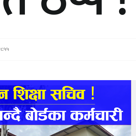
ति ठप्प !
१८:५५