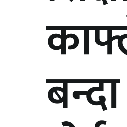
काफ्
बन्दा 