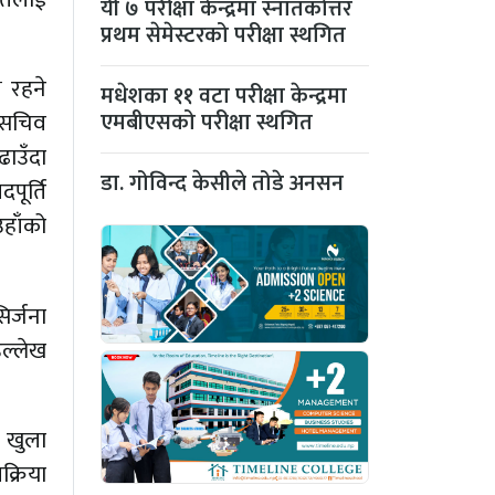
यी ७ परीक्षा केन्द्रमा स्नातकोत्तर
प्रथम सेमेस्टरको परीक्षा स्थगित
ष रहने
मधेशका ११ वटा परीक्षा केन्द्रमा
ा सचिव
एमबीएसको परीक्षा स्थगित
ढाउँदा
डा. गोविन्द केसीले तोडे अनसन
पूर्ति
उहाँको
िर्जना
उल्लेख
र खुला
क्रिया