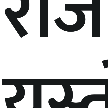
राज
यस्