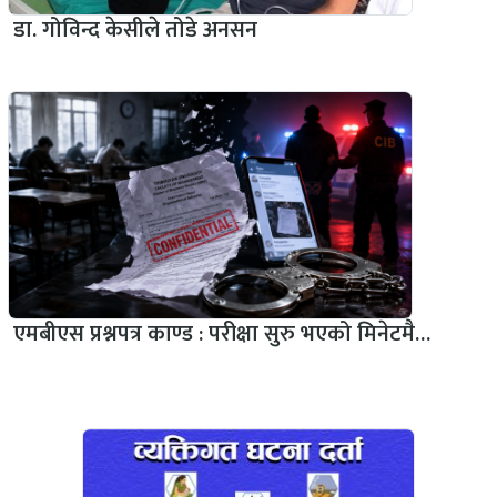
डा. गोविन्द केसीले तोडे अनसन
एमबीएस प्रश्नपत्र काण्ड : परीक्षा सुरु भएको मिनेटमै…