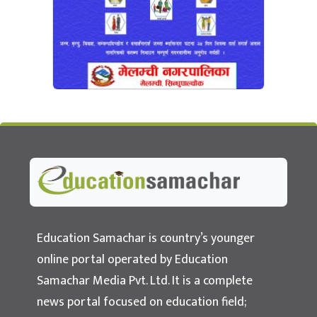
Education Samachar
Nepal's No.1 Educational News Portal
Education Samachar is country’s younger
online portal operated by Education
Samachar Media Pvt. Ltd. It is a complete
news portal focused on education field;