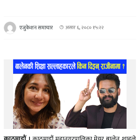
एजुकेशन समाचार
असार ६, २०८० १५:२२
काठमाडौं ।
काठमाडौं महानगरपालिका मेयर बालेन शाहले