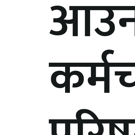
आउन 
कर्म