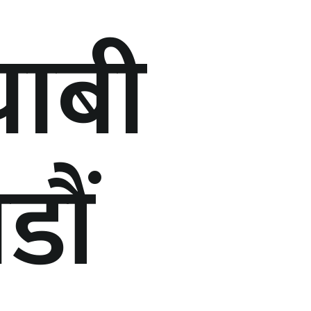
चाबी
डौं