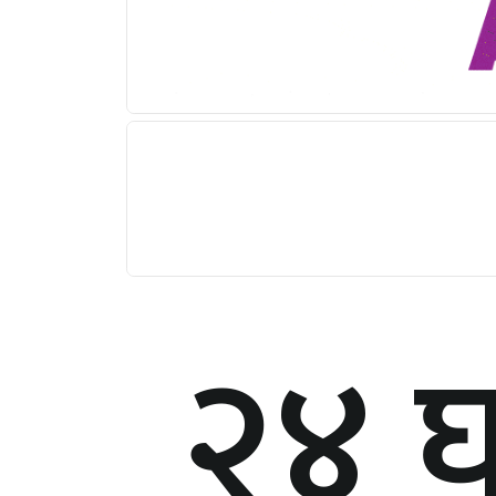
२४ घण