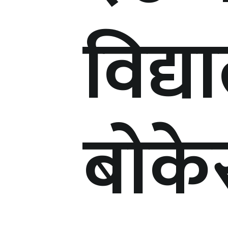
विद्
बोके