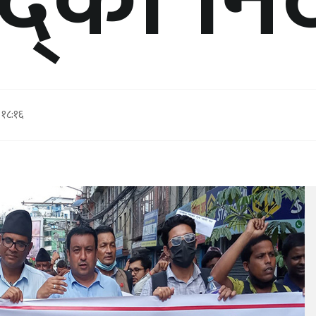
्को निर
१८:१६