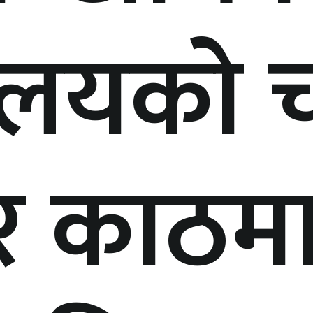
यालयको 
र काठमा