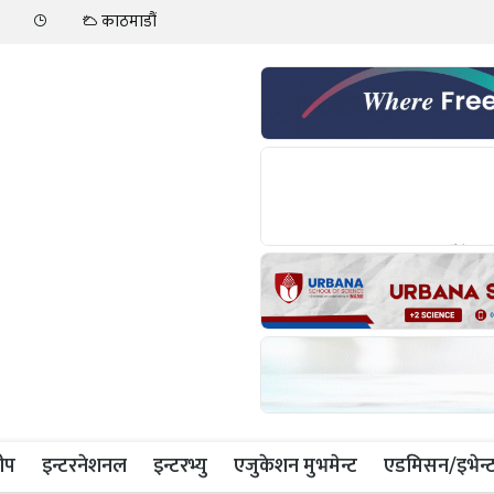
काठमाडौं
ीप
इन्टरनेशनल
इन्टरभ्यु
एजुकेशन मुभमेन्ट
एडमिसन/इभेन्