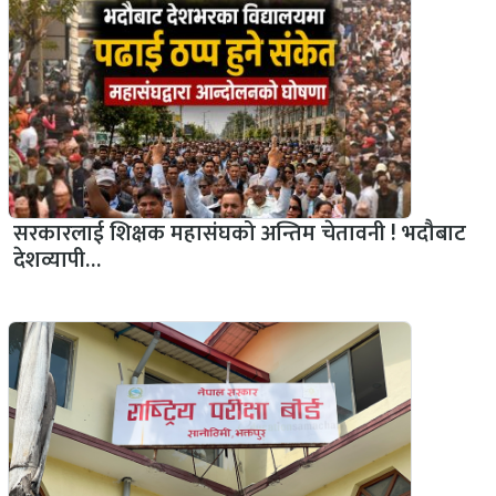
सरकारलाई शिक्षक महासंघको अन्तिम चेतावनी ! भदौबाट
देशव्यापी…