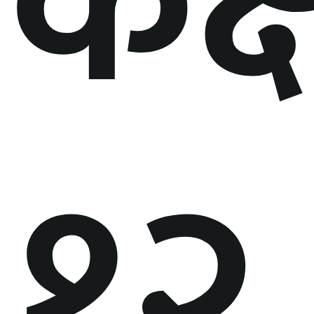
कक्
१२