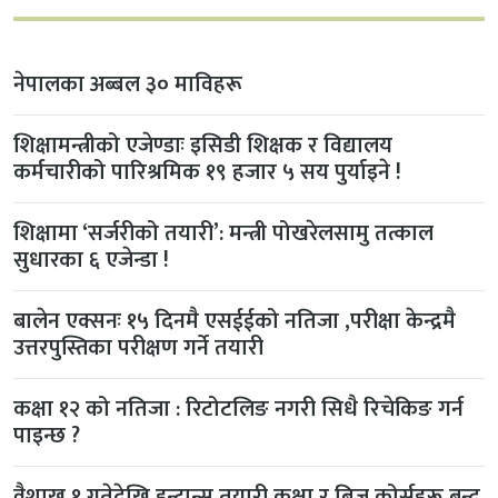
नेपालका अब्बल ३० माविहरू
शिक्षामन्त्रीको एजेण्डाः इसिडी शिक्षक र विद्यालय
कर्मचारीको पारिश्रमिक १९ हजार ५ सय पुर्याइने !
शिक्षामा ‘सर्जरीको तयारी’: मन्त्री पोखरेलसामु तत्काल
सुधारका ६ एजेन्डा !
बालेन एक्सनः १५ दिनमै एसईईको नतिजा ,परीक्षा केन्द्रमै
उत्तरपुस्तिका परीक्षण गर्ने तयारी
कक्षा १२ को नतिजा : रिटोटलिङ नगरी सिधै रिचेकिङ गर्न
पाइन्छ ?
वैशाख १ गतेदेखि इन्ट्रान्स तयारी कक्षा र ब्रिज कोर्सहरू बन्द