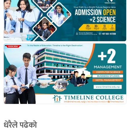
धेरैले पढेको