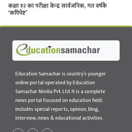
कक्षा १२ का परीक्षा केन्द्र सार्वजनिक, गत वर्षकै
‘कपिपेष्ट’
Education Samachar
Nepal's No.1 Educational News Portal
Education Samachar is country’s younger
online portal operated by Education
Samachar Media Pvt. Ltd. It is a complete
news portal focused on education field;
includes special reports, opinion, blog,
interview, news & educational activities.