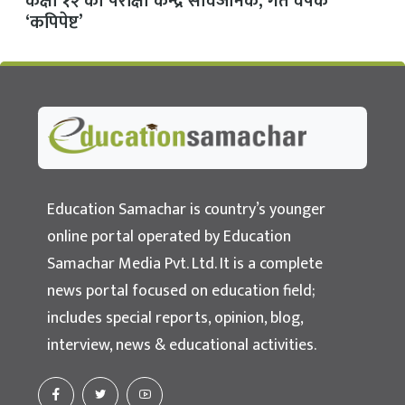
कक्षा १२ का परीक्षा केन्द्र सार्वजनिक, गत वर्षकै
‘कपिपेष्ट’
Education Samachar
Nepal's No.1 Educational News Portal
Education Samachar is country’s younger
online portal operated by Education
Samachar Media Pvt. Ltd. It is a complete
news portal focused on education field;
includes special reports, opinion, blog,
interview, news & educational activities.