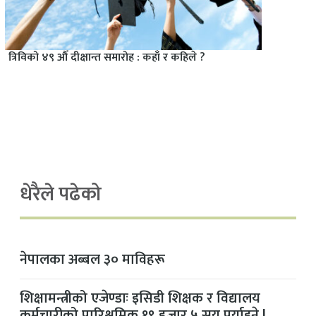
त्रिविको ४९ औँ दीक्षान्त समारोह : कहाँ र कहिले ?
धेरैले पढेको
नेपालका अब्बल ३० माविहरू
शिक्षामन्त्रीको एजेण्डाः इसिडी शिक्षक र विद्यालय
कर्मचारीको पारिश्रमिक १९ हजार ५ सय पुर्याइने !