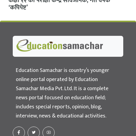
कक्षा १२ का परीक्षा केन्द्र सार्वजनिक, गत वर्षकै
‘कपिपेष्ट’
Education Samachar
Nepal's No.1 Educational News Portal
Education Samachar is country’s younger
online portal operated by Education
Samachar Media Pvt. Ltd. It is a complete
news portal focused on education field;
includes special reports, opinion, blog,
interview, news & educational activities.