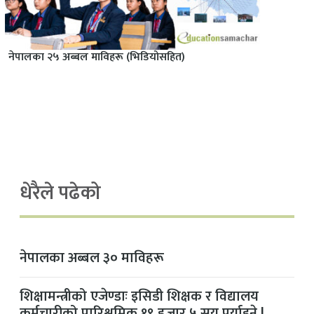
नेपालका २५ अब्बल माविहरू (भिडियोसहित)
धेरैले पढेको
नेपालका अब्बल ३० माविहरू
शिक्षामन्त्रीको एजेण्डाः इसिडी शिक्षक र विद्यालय
कर्मचारीको पारिश्रमिक १९ हजार ५ सय पुर्याइने !