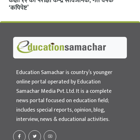
कक्षा १२ का परीक्षा केन्द्र सार्वजनिक, गत वर्षकै
‘कपिपेष्ट’
Education Samachar
Nepal's No.1 Educational News Portal
Education Samachar is country’s younger
online portal operated by Education
Samachar Media Pvt. Ltd. It is a complete
news portal focused on education field;
includes special reports, opinion, blog,
interview, news & educational activities.