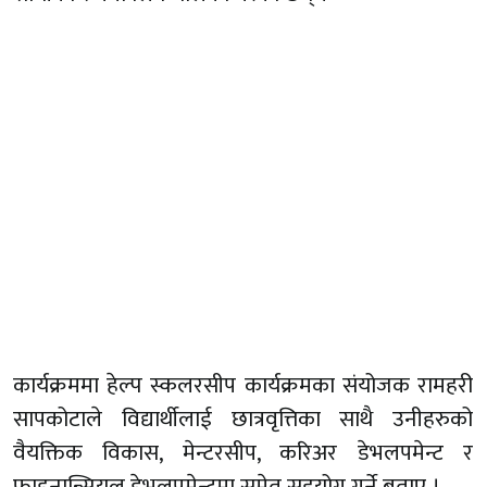
कार्यक्रममा हेल्प स्कलरसीप कार्यक्रमका संयोजक रामहरी
सापकोटाले विद्यार्थीलाई छात्रवृत्तिका साथै उनीहरुको
वैयक्तिक विकास, मेन्टरसीप, करिअर डेभलपमेन्ट र
फाइनान्सियल डेभलपमेन्टमा समेत सहयोग गर्ने बताए ।