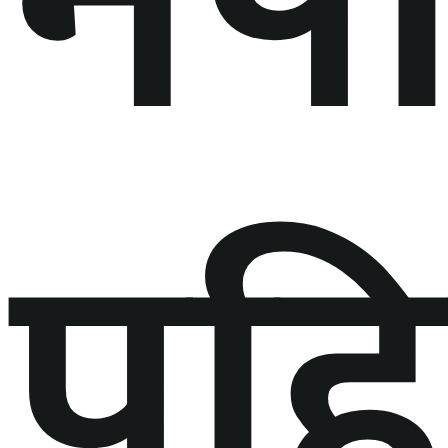
नेप
पह