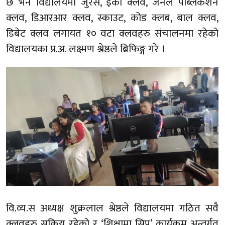
छ भने विद्यालयमा जुरेस, इको क्लव, जर्नल पब्लिकेशन
क्लव, डिआरआर क्लव, स्काउट, कोड क्लब, बाल क्लव,
डिबेट क्लव लगायत १० वटा क्लवहरु संचालनमा रहेको
विद्यालयका प्र.अ. लक्ष्मण श्रेष्ठले ब्रिफिङ्ग गरे ।
वि.व्य.स अध्यक्ष शुक्रलाल श्रेष्ठले विद्यालयमा गठित सवै
क्लवहरु सक्रिय रहेको र ‘शिक्षामा सिप’ कार्यक्रम अन्तर्गत