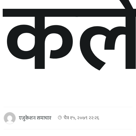
कल
एजुकेशन समाचार
चैत्र १५, २०७९ २२:२६