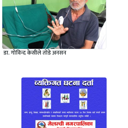
डा. गोविन्द केसीले तोडे अनसन