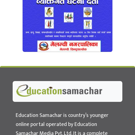
Education Samachar
Nepal's No.1 Educational News Portal
Education Samachar is country’s younger
online portal operated by Education
Samachar Media Pvt. Ltd. It is a complete