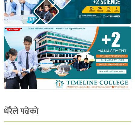
धेरैले पढेको