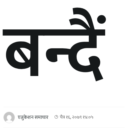
बन्दैं
एजुकेशन समाचार
चैत्र १६, २०७९ १४:०५