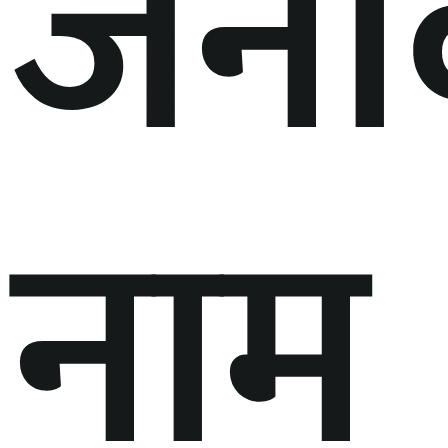
जना
नाम