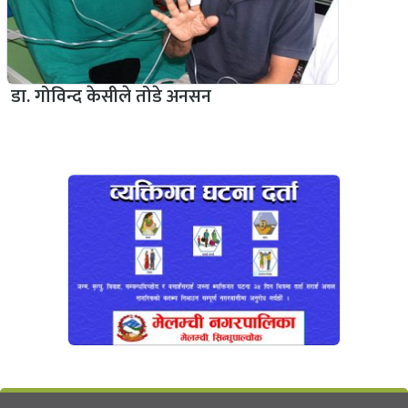
डा. गोविन्द केसीले तोडे अनसन