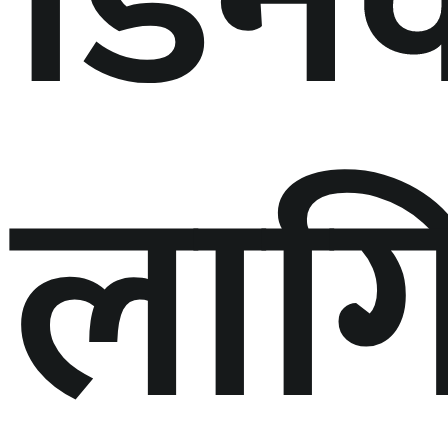
डिन
लाग