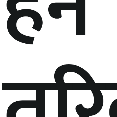
हेर्ने
तर