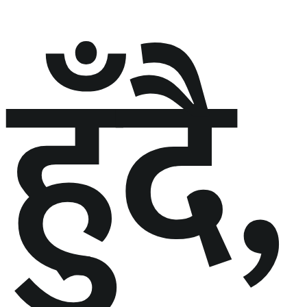
हुँदै,