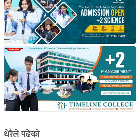
धेरैले पढेको