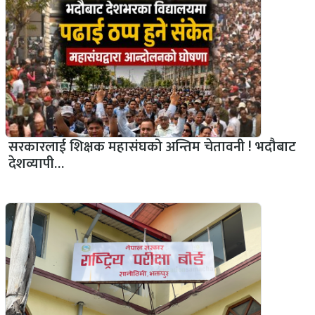
सरकारलाई शिक्षक महासंघको अन्तिम चेतावनी ! भदौबाट
देशव्यापी…