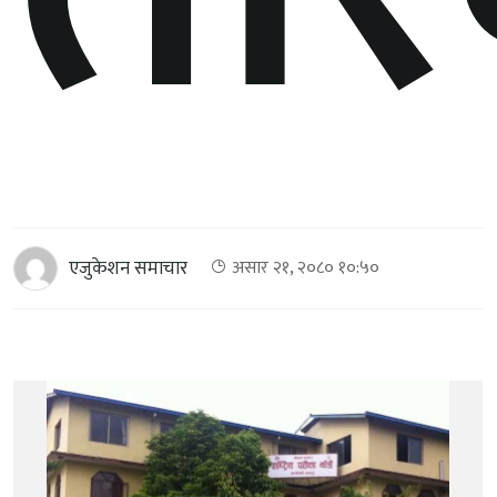
एजुकेशन समाचार
असार २१, २०८० १०:५०