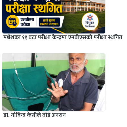
मधेशका ११ वटा परीक्षा केन्द्रमा एमबीएसको परीक्षा स्थगित
डा. गोविन्द केसीले तोडे अनसन