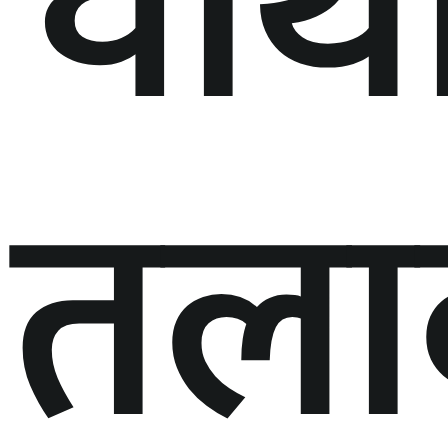
चौथ
तला