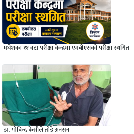
मधेशका ११ वटा परीक्षा केन्द्रमा एमबीएसको परीक्षा स्थगित
डा. गोविन्द केसीले तोडे अनसन