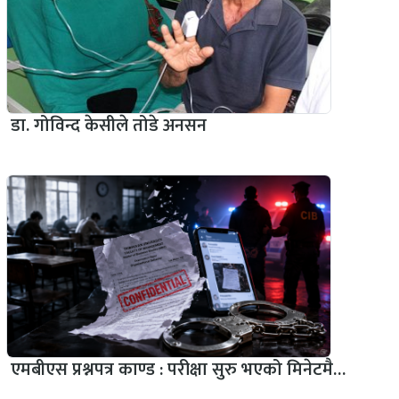
डा. गोविन्द केसीले तोडे अनसन
एमबीएस प्रश्नपत्र काण्ड : परीक्षा सुरु भएको मिनेटमै…