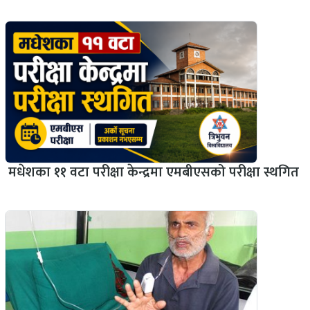
मधेशका ११ वटा परीक्षा केन्द्रमा एमबीएसको परीक्षा स्थगित