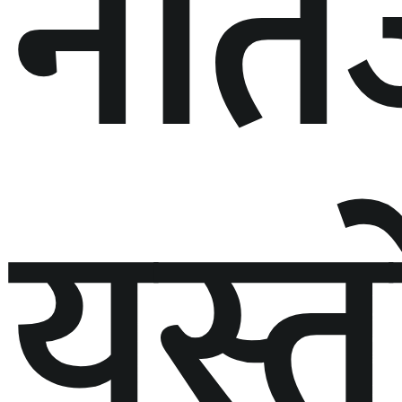
नति
यस्त