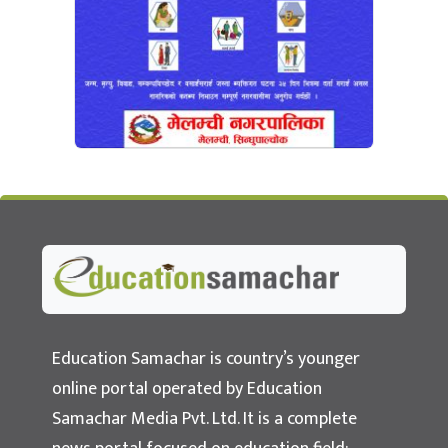
Education Samachar
Nepal's No.1 Educational News Portal
Education Samachar is country’s younger
online portal operated by Education
Samachar Media Pvt. Ltd. It is a complete