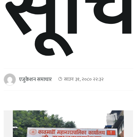
सूच
एजुकेशन समाचार
साउन ३१, २०८० २२:३२