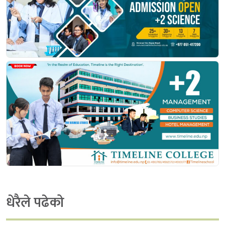
धेरैले पढेको