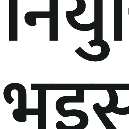
नियुक
भइस