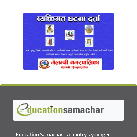
Education Samachar
Nepal's No.1 Educational News Portal
Education Samachar is country’s younger