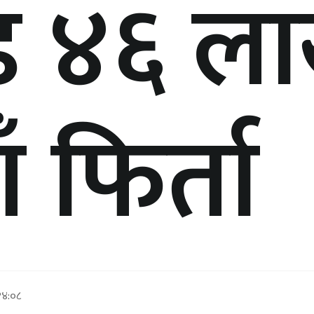
ड ४६ ल
ँ फिर्ता
१४:०८