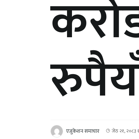
करो
रुपैया
एजुकेशन समाचार
जेठ २१, २०८३ 