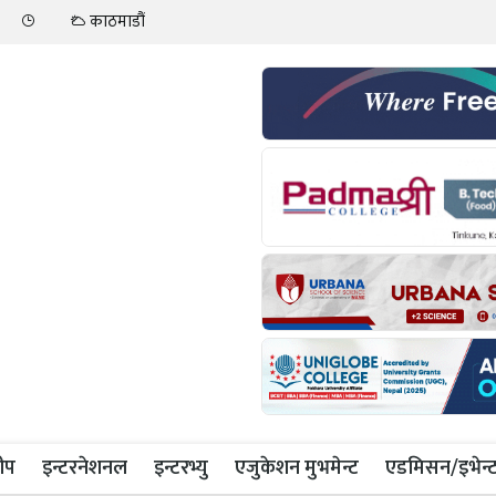
काठमाडौं
ीप
इन्टरनेशनल
इन्टरभ्यु
एजुकेशन मुभमेन्ट
एडमिसन/इभेन्