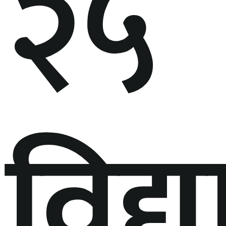
२५
विद्