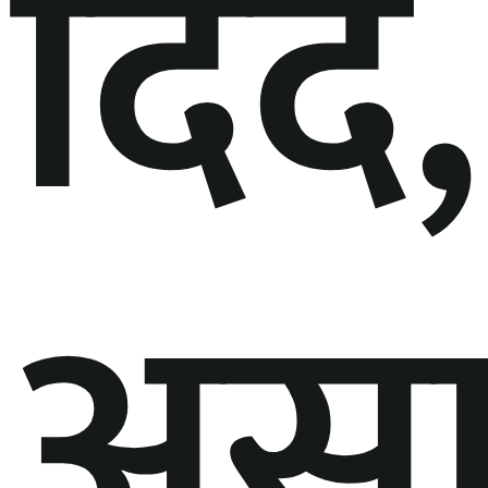
दिँदै,
असा