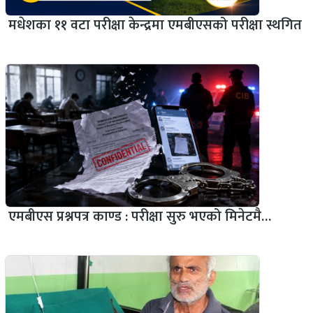
मधेशका ११ वटा परीक्षा केन्द्रमा एमबीएसको परीक्षा स्थगित
एमबीएस प्रश्नपत्र काण्ड : परीक्षा सुरु भएको मिनेटमै…