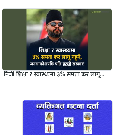
निजी शिक्षा र स्वास्थ्यमा ३% समता कर लागू…