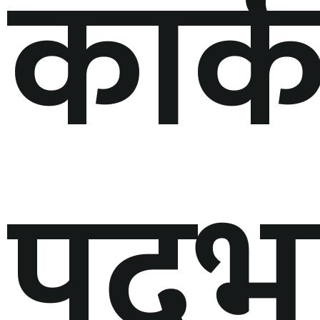
कार्क
पदभ