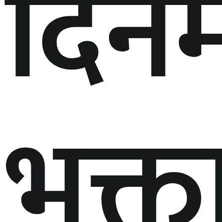
दिनम
भुक्त