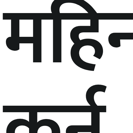
महि
कुर्नु