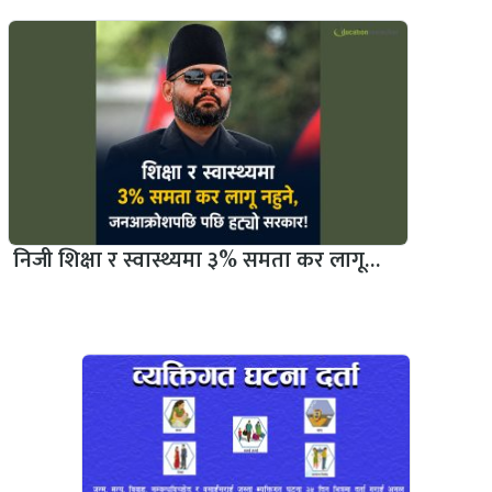
निजी शिक्षा र स्वास्थ्यमा ३% समता कर लागू…