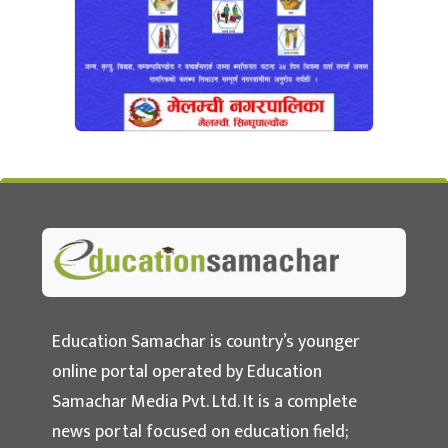
Education Samachar
Nepal's No.1 Educational News Portal
Education Samachar is country’s younger
online portal operated by Education
Samachar Media Pvt. Ltd. It is a complete
news portal focused on education field;