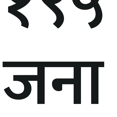
१९५
जना