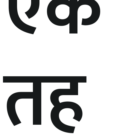
एक
तह