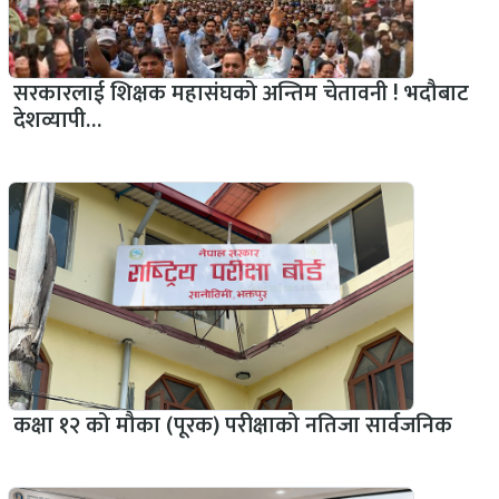
सरकारलाई शिक्षक महासंघको अन्तिम चेतावनी ! भदौबाट
देशव्यापी…
कक्षा १२ को मौका (पूरक) परीक्षाको नतिजा सार्वजनिक