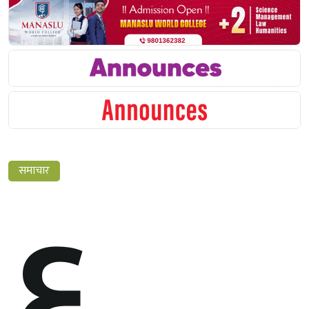
६
समाचार