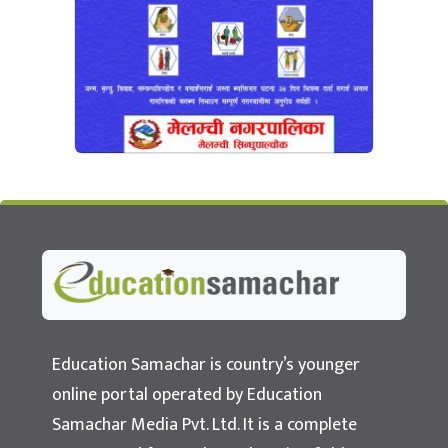
Education Samachar
Nepal's No.1 Educational News Portal
Education Samachar is country’s younger
online portal operated by Education
Samachar Media Pvt. Ltd. It is a complete