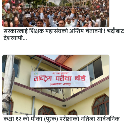
सरकारलाई शिक्षक महासंघको अन्तिम चेतावनी ! भदौबाट
देशव्यापी…
कक्षा १२ को मौका (पूरक) परीक्षाको नतिजा सार्वजनिक