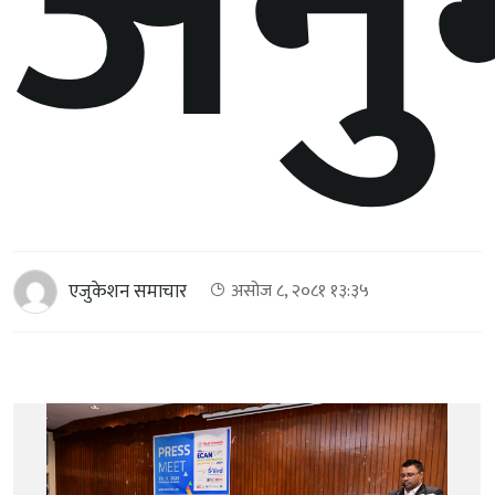
अनु
एजुकेशन समाचार
असोज ८, २०८१ १३:३५