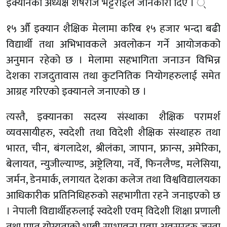
इक्यानका अध्यक्ष शेषराज भट्टराईले जानकारी दिए । ्
१५ औँ इक्यान शैक्षिक मेलामा करिब १५ हजार भन्दा बढी
विद्यार्थी तथा अभिभावकले अवलोकन गर्ने आयोजकको
अनुमान रहेको छ । मेलामा सहभागिता जनाउन विभिन्न
देशका राजदुतावास तथा कुटनितिक नियोगहरुलाई समेत
आग्रह गरिएको इक्यानले जनाएको छ ।
त्यस्तै, इक्यानका सदस्य संस्थाका शैक्षिक परामर्श
व्यवसायीहरु, स्वदेशी तथा विदेशी शैक्षिक संस्थाहरु तथा
भारत, चीन, बंगलादेश, श्रीलंका, जापान, फ्रान्स, अमेरिका,
बेलायत, न्युजील्याण्ड, अष्ट्रेलिया, नर्वे, फिनलैण्ड, मलेसिया,
जर्मन, डेनमार्क, लगायत देशका कलेज तथा विश्वविद्यालयका
आधिकारीक प्रतिनिधिहरुको सहभागीता रहने जनाइएको छ
। नेपाली विद्यार्थीहरुलाई स्वदेशी एवम् विदेशी शिक्षा प्रणाली
तथा प्राप्त योग्यताको भाबी सम्भावना एवम् अवसरहरु जस्ता