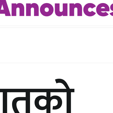
घातको