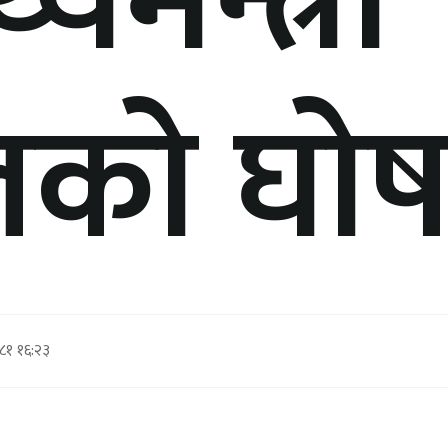
थ्यमन्त्री
लको घो
८१ १६:२३