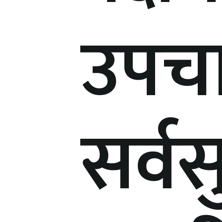
उपच
सर्व