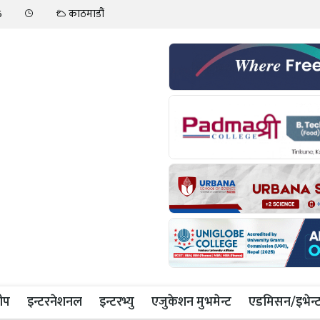
6
काठमाडौं
ीप
इन्टरनेशनल
इन्टरभ्यु
एजुकेशन मुभमेन्ट
एडमिसन/इभेन्