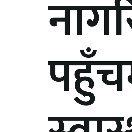
नाग
पहुँच