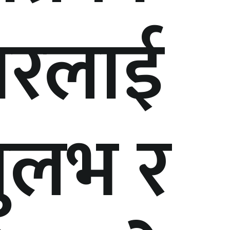
ारलाई
सुलभ र