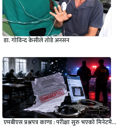
डा. गोविन्द केसीले तोडे अनसन
एमबीएस प्रश्नपत्र काण्ड : परीक्षा सुरु भएको मिनेटमै…