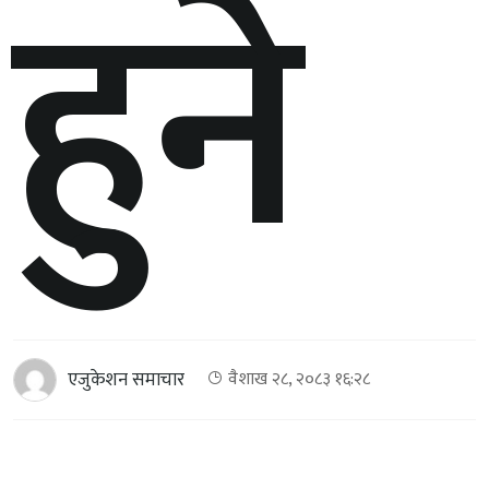
हुने
एजुकेशन समाचार
वैशाख २८, २०८३ १६:२८