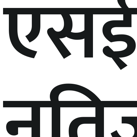
एसई
नति