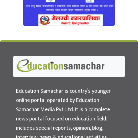
Education Samachar
Nepal's No.1 Educational News Portal
Education Samachar is country’s younger
online portal operated by Education
Samachar Media Pvt. Ltd. It is a complete
news portal focused on education field;
includes special reports, opinion, blog,
interview, news & educational activities.