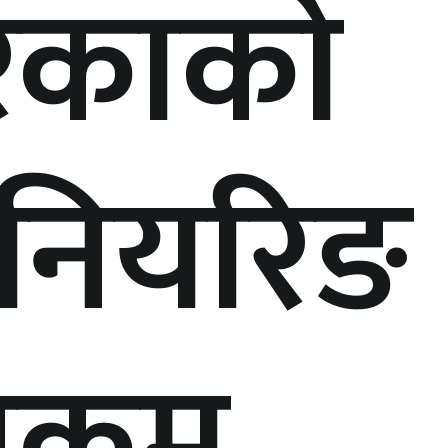
िकाको
िनियरिङ