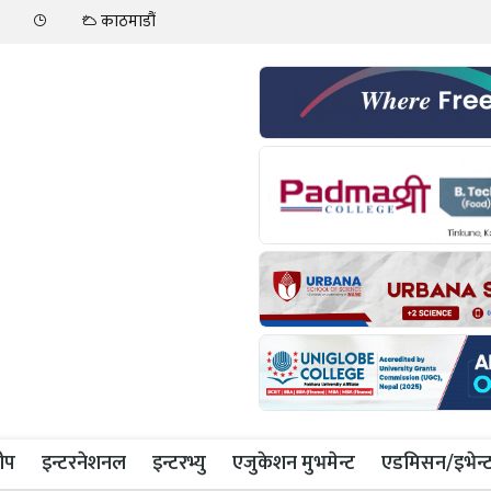
काठमाडौं
ीप
इन्टरनेशनल
इन्टरभ्यु
एजुकेशन मुभमेन्ट
एडमिसन/इभेन्