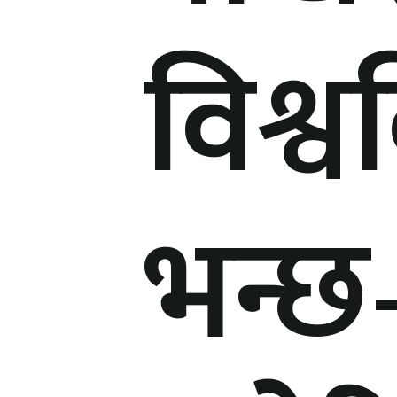
विश्व
भन्छ–