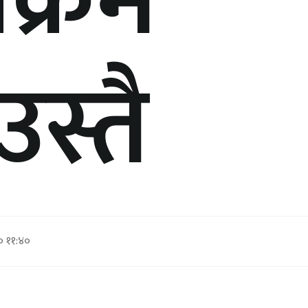
यक्रम
उस्तै
० ११:४०