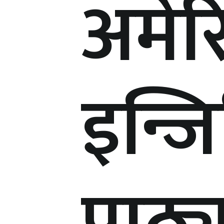
अमेर
इन्ज