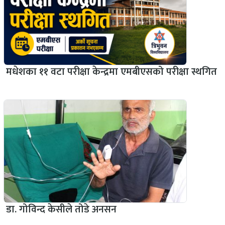
मधेशका ११ वटा परीक्षा केन्द्रमा एमबीएसको परीक्षा स्थगित
डा. गोविन्द केसीले तोडे अनसन