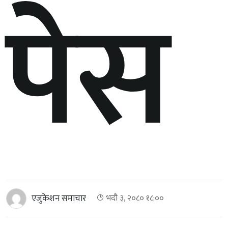
पेस
एजुकेशन समाचार
भदौ ३, २०८० १८:००