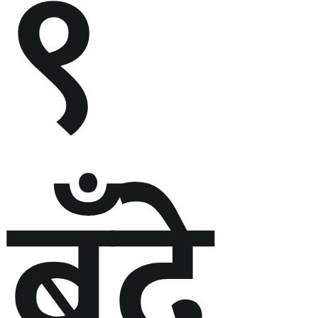
९
बुँदे