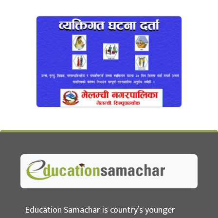
Education Samachar
Nepal's No.1 Educational News Portal
Education Samachar is country’s younger