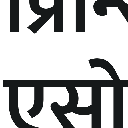
प्रि
एस